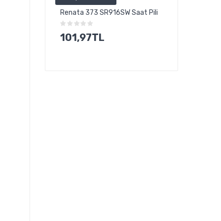
Renata 373 SR916SW Saat Pili
Power-Xtra 1.2
CD Başsız ...
101,97TL
77,15TL