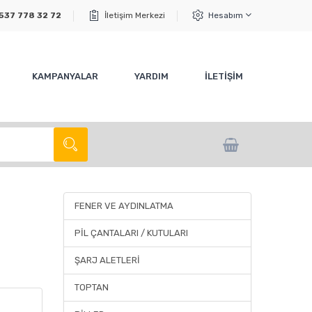
537 778 32 72
İletişim Merkezi
Hesabım
KAMPANYALAR
YARDIM
İLETİŞİM
FENER VE AYDINLATMA
PİL ÇANTALARI / KUTULARI
ŞARJ ALETLERİ
TOPTAN