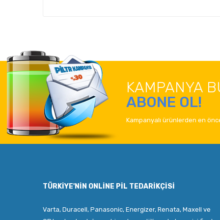
KAMPANYA B
ABONE OL!
Kampanyalı ürünlerden en önce
TÜRKIYE'NIN ONLINE PIL TEDARIKÇISI
Varta, Duracell, Panasonic, Energizer, Renata, Maxell ve