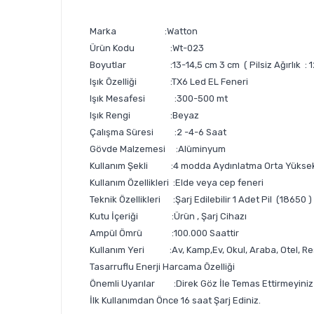
Marka :Watton
Ürün Kodu :Wt-023
Boyutlar :13-14,5 cm 3 cm ( Pilsiz Ağırlık : 12
Işık Özelliği :TX6 Led EL Feneri
Işık Mesafesi :300-500 mt
Işık Rengi :Beyaz
Çalışma Süresi :2 -4-6 Saat
Gövde Malzemesi :Alüminyum
Kullanım Şekli :4 modda Aydınlatma Orta Yüksek
Kullanım Özellikleri :Elde veya cep feneri
Teknik Özellikleri :Şarj Edilebilir 1 Adet Pil (18650
Kutu İçeriği :Ürün , Şarj Cihazı
Ampül Ömrü :100.000 Saattir
Kullanım Yeri :Av, Kamp,Ev, Okul, Araba, Otel, Re
Tasarruflu Enerji Harcama Özelliği
Önemli Uyarılar :Direk Göz İle Temas Ettirmeyiniz
İlk Kullanımdan Önce 16 saat Şarj Ediniz.