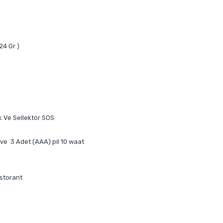
4 Gr )
 Ve Sellektör SOS
 ) ve 3 Adet (AAA) pil 10 waat
storant