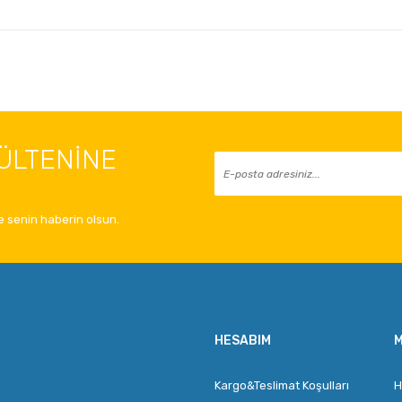
ÜLTENİNE
 senin haberin olsun.
HESABIM
M
Kargo&Teslimat Koşulları
H