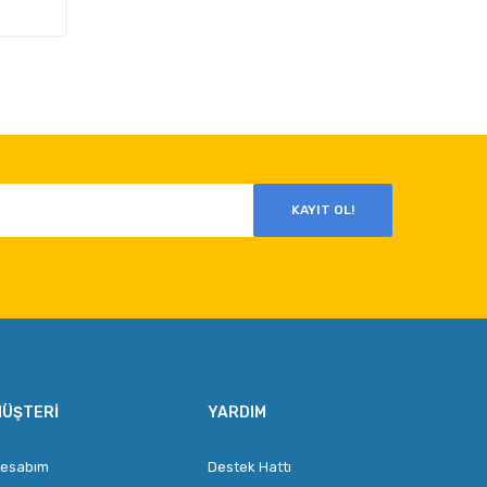
KAYIT OL!
ÜŞTERI
YARDIM
esabım
Destek Hattı