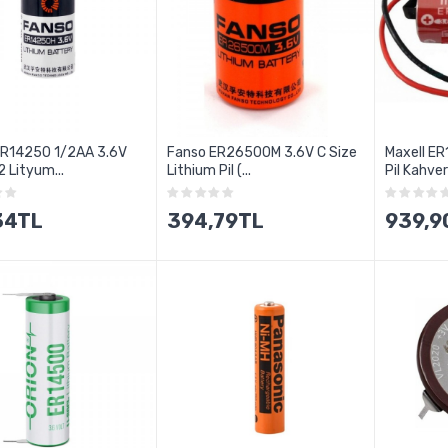
ER14250 1/2AA 3.6V
Fanso ER26500M 3.6V C Size
Maxell ER
2 Lityum...
Lithium Pil (...
Pil Kahver
34TL
394,79TL
939,9