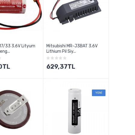
17/33 3.6V Lityum
Mitsubishi MR-J3BAT 3.6V
eng...
Lithium Pil Siy...
0TL
629,37TL
YENİ