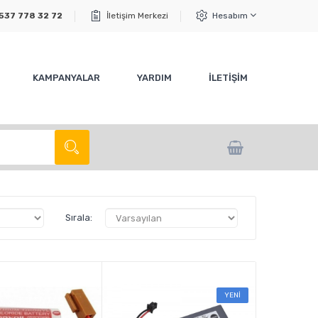
537 778 32 72
İletişim Merkezi
Hesabım
KAMPANYALAR
YARDIM
İLETİŞİM
Sırala:
YENİ