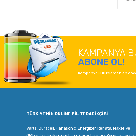
KAMPANYA B
ABONE OL!
Kampanyalı ürünlerden en önce
TÜRKIYE'NIN ONLINE PIL TEDARIKÇISI
Varta, Duracell, Panasonic, Energizer, Renata, Maxell ve
GP,başta olmak üzere bir çok prestijli marka'yı en iyi fiyata