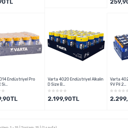
90TL
259,9
014 Endüstriyel Pro
Varta 4020 Endüstriyel Alkalin
Varta 402
 Si...
D Size B...
9V Pil 2...
9,90TL
2.199,90TL
2.299
ilen: 1 - 15 | Toplam: 15 | (1 sayfa)