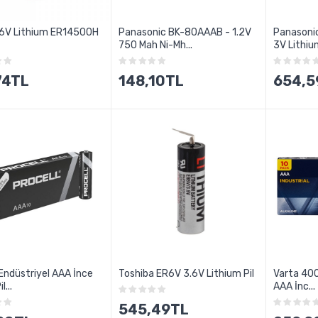
,6V Lithium ER14500H
Panasonic BK-80AAAB - 1.2V
Panasoni
750 Mah Ni-Mh...
3V Lithium
74TL
148,10TL
654,5
 Endüstriyel AAA İnce
Toshiba ER6V 3.6V Lithium Pil
Varta 400
l...
AAA İnc...
545,49TL