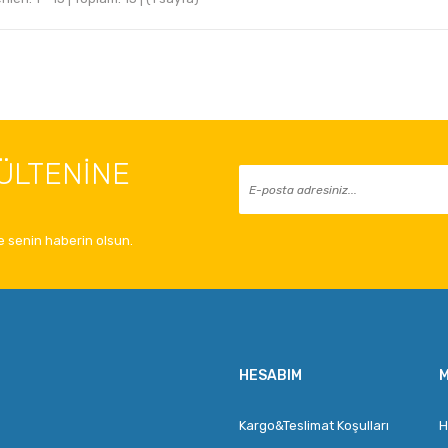
ÜLTENİNE
 senin haberin olsun.
HESABIM
M
Kargo&Teslimat Koşulları
H