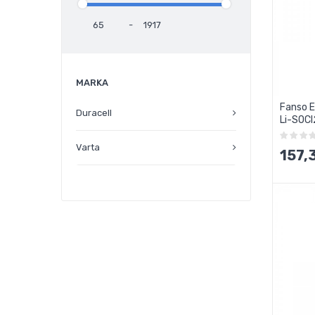
-
MARKA
Fanso 
Duracell
Li-SOCI
Varta
157,