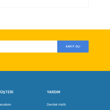
KAYIT OL!
ÜŞTERI
YARDIM
esabım
Destek Hattı