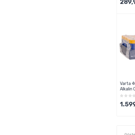
289,
Varta 4
Alkalin C
1.59
Göster