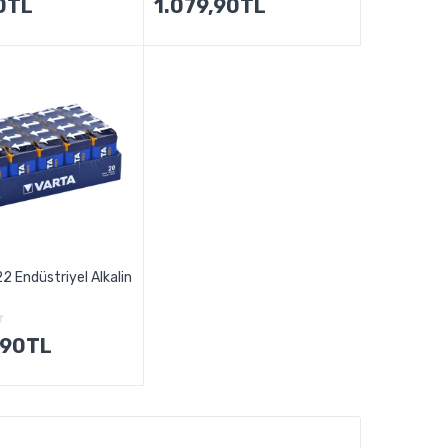
0TL
1.079,90TL
2 Endüstriyel Alkalin
,90TL