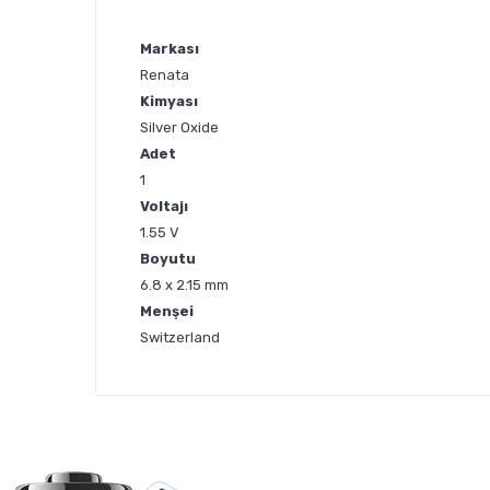
Markası
Renata
Kimyası
Silver Oxide
Adet
1
Voltajı
1.55 V
Boyutu
6.8 x 2.15 mm
Menşei
Switzerland