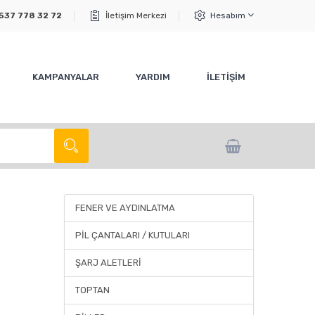
537 778 32 72
İletişim Merkezi
Hesabım
KAMPANYALAR
YARDIM
İLETİŞİM
FENER VE AYDINLATMA
PİL ÇANTALARI / KUTULARI
ŞARJ ALETLERİ
TOPTAN