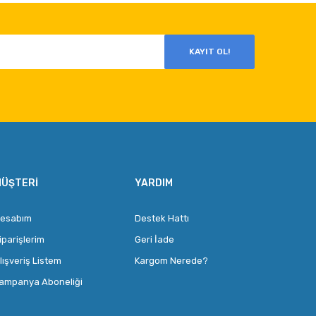
KAYIT OL!
ÜŞTERI
YARDIM
esabım
Destek Hattı
iparişlerim
Geri İade
lışveriş Listem
Kargom Nerede?
ampanya Aboneliği