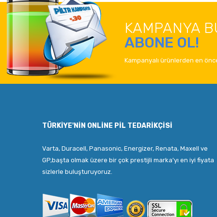
KAMPANYA B
ABONE OL!
Kampanyalı ürünlerden en önce
TÜRKIYE'NIN ONLINE PIL TEDARIKÇISI
Varta, Duracell, Panasonic, Energizer, Renata, Maxell ve
GP,başta olmak üzere bir çok prestijli marka'yı en iyi fiyata
sizlerle buluşturuyoruz.