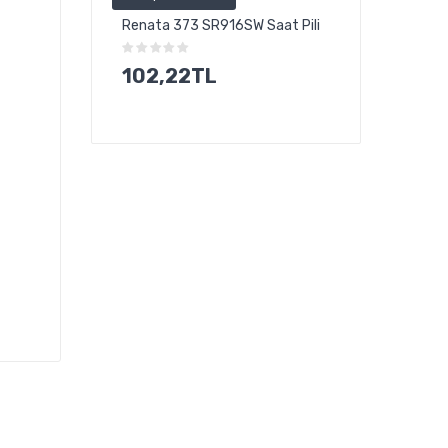
Renata 373 SR916SW Saat Pili
Power-Xtra 1.2
CD Başsız ...
102,22TL
77,24TL