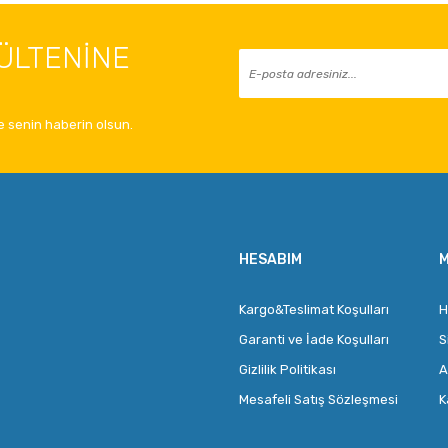
ÜLTENİNE
 senin haberin olsun.
HESABIM
M
Kargo&Teslimat Koşulları
H
Garanti ve İade Koşulları
S
Gizlilik Politikası
A
Mesafeli Satış Sözleşmesi
K